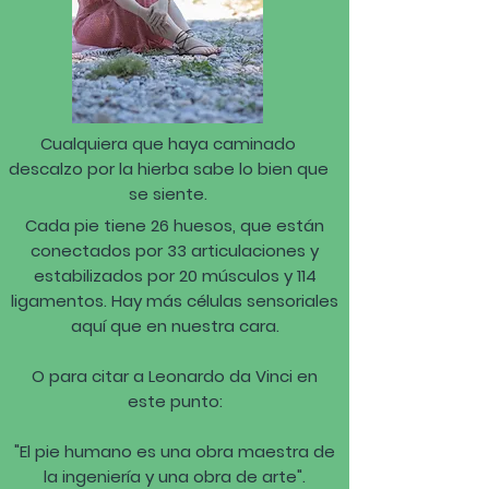
Cualquiera que haya caminado
descalzo por la hierba sabe lo bien que
se siente.
Cada pie tiene 26 huesos, que están
conectados por 33 articulaciones y
estabilizados por 20 músculos y 114
ligamentos. Hay más células sensoriales
aquí que en nuestra cara.
O para citar a Leonardo da Vinci en
este punto:
"El pie humano es una obra maestra de
la ingeniería y una obra de arte".