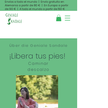
Envíos a todo el mundo | Envío gratuito en
Alemania a partir de 80 € | En Europa a partir
de 90 € | A todo el mundo a partir de 150 €
Über die Geniale Sandale
¡Libera tus pies!
Caminar
descalzo